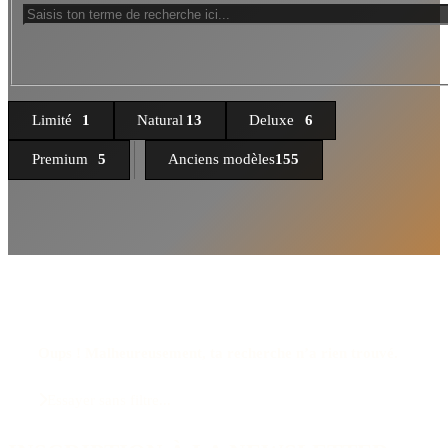
Limité
1
Natural
13
Deluxe
6
Premium
5
Anciens modèles
155
Oups ! Malheureusement, ta recherche n’a rien trouvé.
Essayer sans filtre...