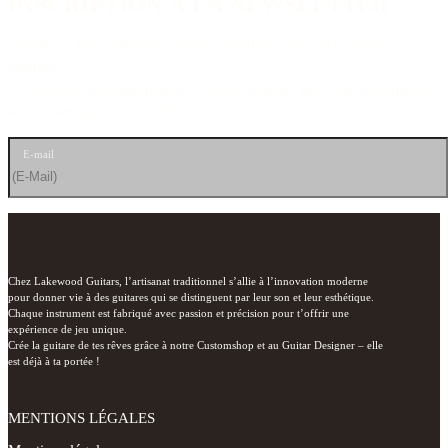
INSCRIPTION À LA NEWSLETTER
Inscris-toi dès maintenant à notre newsletter et reste toujours
informé.
Tu recevras directement dans ta boîte mail des infos sur les guitares,
les événements et des offres exclusives.
E-mail
Chez Lakewood Guitars, l’artisanat traditionnel s’allie à l’innovation moderne 
pour donner vie à des guitares qui se distinguent par leur son et leur esthétique.

Chaque instrument est fabriqué avec passion et précision pour t’offrir une 
expérience de jeu unique.

Crée la guitare de tes rêves grâce à notre Customshop et au Guitar Designer – elle 
est déjà à ta portée !
MENTIONS LÉGALES