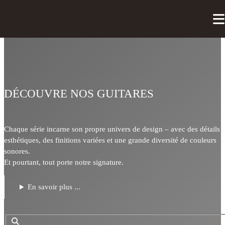
DÉCOUVRE NOS GUITARES
Chaque série incarne son propre univers de design – avec des détails
esthétiques, des finitions variées et une grande diversité de couleurs
sonores.
Et pourtant, tout porte notre signature.
En savoir plus ...